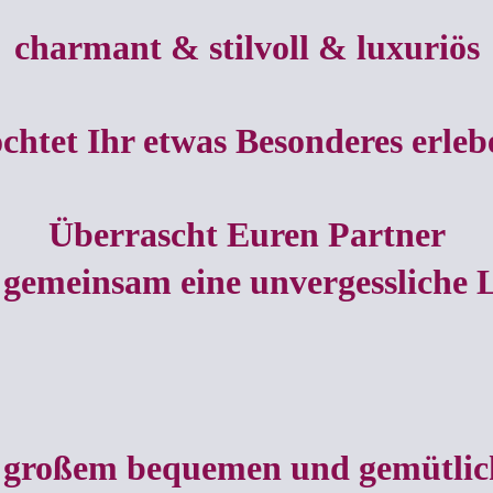
charmant & stilvoll & luxuriös
chtet Ihr etwas Besonderes erleb
Überrascht Euren Partner
 gemeinsam eine unvergessliche
 großem bequemen und gemütli